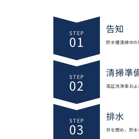
告知
STEP
01
貯水槽清掃中の
清掃準
STEP
02
高圧洗浄車およ
排水
STEP
03
弁を閉め、貯水