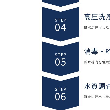
高圧洗
STEP
04
排水が完了した
消毒・
STEP
05
貯水槽内を塩素
水質調
STEP
06
新たに貯水した