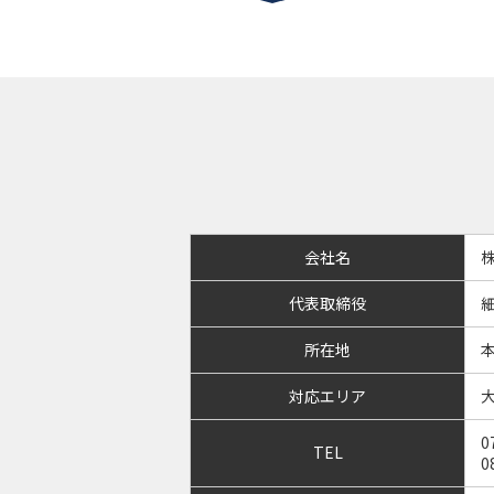
会社名
代表取締役
細
所在地
本
対応エリア
0
TEL
0